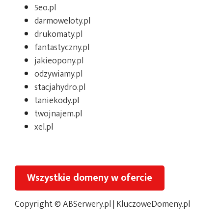
5eo.pl
darmoweloty.pl
drukomaty.pl
fantastyczny.pl
jakieopony.pl
odzywiamy.pl
stacjahydro.pl
taniekody.pl
twojnajem.pl
xel.pl
Wszystkie domeny w ofercie
Copyright ©
ABSerwery.pl
|
KluczoweDomeny.pl
Oferta na giełdzie:
KluczoweDomeny.com.pl